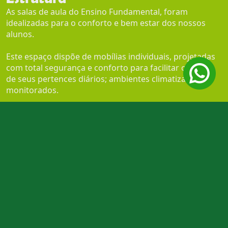
As salas de aula do Ensino Fundamental, foram
idealizadas para o conforto e bem estar dos nossos
alunos.
Este espaço dispõe de mobílias individuais, projetadas
com total segurança e conforto para facilitar o acesso
de seus pertences diários; ambientes climatizados e
monitorados.
Jogos e brinquedos pedagógicos, compõe o ambiente
incentivando a aprendizagem através da ludicidade.
Equipe
Contamos com uma equipe experiente e altamente
qualificada para transformar o aprendizado em um
mundo de divertidas descobertas. São profissionais
comprometidas, que aperfeiçoam constantemente
seus conhecimentos teóricos através de formação
continuada e curso de capacitação específico para